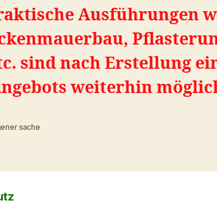
raktische Ausführungen w
ckenmauerbau, Pflasteru
etc. sind nach Erstellung ei
ngebots weiterhin möglic
gener sache
rter
utz