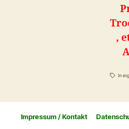
P
Tro
, 
A
In ei
Schlagwö
Impressum / Kontakt
Datensch