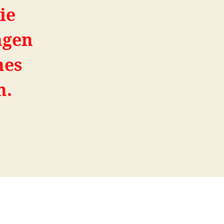
ie
ngen
nes
h.