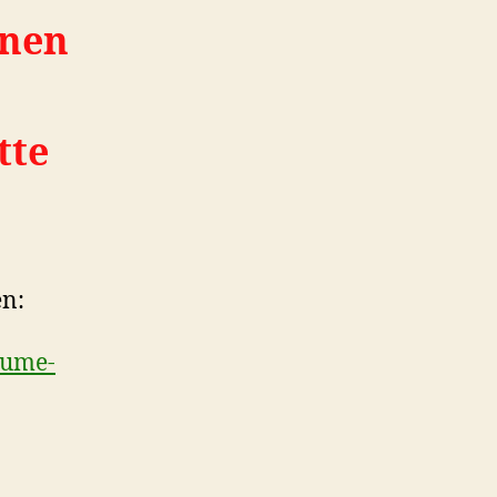
nnen
tte
en:
eume-