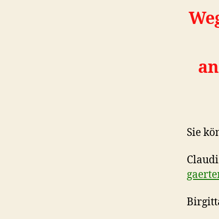
Weg
an
Sie kö
Claudi
gaerte
Birgit