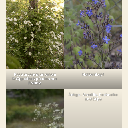
Rosa arvensis an einem
Natternkopf
Knüppeöholzpfosten aus
Robinie
Ästige– Graslilie, Pechnelke
und Stipa