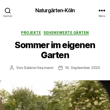
Naturgärten-Köln
Suchen
Menü
Kategorien
PROJEKTE
SEHENSWERTE GÄRTEN
Sommer im eigenen
Garten
Von
Sabine Heymann
16. September 2020
Beitragsautor
Veröffentlichungsdatum