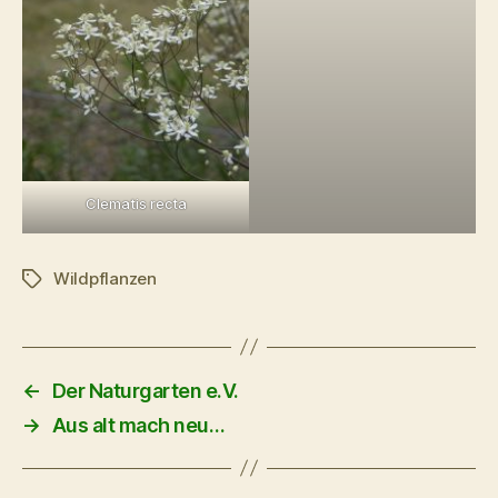
Clematis recta
Wildpflanzen
Schlagwörter
←
Der Naturgarten e.V.
→
Aus alt mach neu…